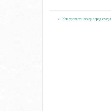
Навигация
←
Как провести вечер перед свадь
по
записям