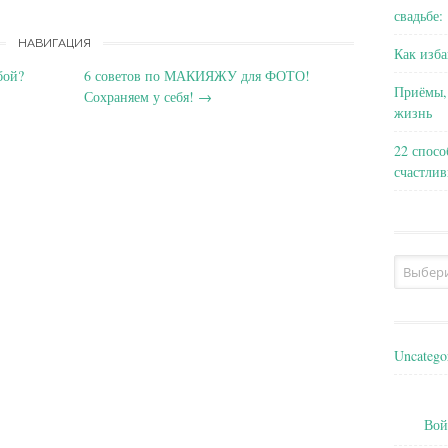
свадьбе:
НАВИГАЦИЯ
Как изба
бой?
6 советов по МАКИЯЖУ для ФОТО!
Приёмы,
Сохраняем у себя!
→
жизнь
22 спосо
счастли
Архивы
Uncatego
Вой