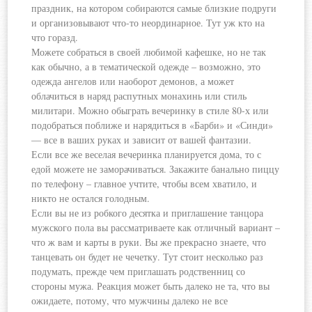
праздник, на котором собираются самые близкие подруги
и организовывают что-то неординарное. Тут уж кто на
что горазд.
Можете собраться в своей любимой кафешке, но не так
как обычно, а в тематической одежде – возможно, это
одежда ангелов или наоборот демонов, а может
облачиться в наряд распутных монахинь или стиль
милитари. Можно обыграть вечеринку в стиле 80-х или
подобраться поближе и нарядиться в «Барби» и «Синди»
— все в ваших руках и зависит от вашей фантазии.
Если все же веселая вечеринка планируется дома, то с
едой можете не заморачиваться. Закажите банально пиццу
по телефону – главное учтите, чтобы всем хватило, и
никто не остался голодным.
Если вы не из робкого десятка и приглашение танцора
мужского пола вы рассматриваете как отличный вариант –
что ж вам и карты в руки. Вы же прекрасно знаете, что
танцевать он будет не чечетку. Тут стоит несколько раз
подумать, прежде чем приглашать родственниц со
стороны мужа. Реакция может быть далеко не та, что вы
ожидаете, потому, что мужчины далеко не все