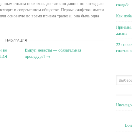
денным столом появилась достаточно давно, но выглядело
свадьбе:
исходит
в современном обществе. Первые салфетки имели
Как изба
яли основную во время приема трапезы, она была одна
Приёмы,
жизнь
НАВИГАЦИЯ
22 спосо
и во
Выкуп невесты — обязательная
счастли
НИЯ
процедура?
→
Архивы
Uncatego
Вой