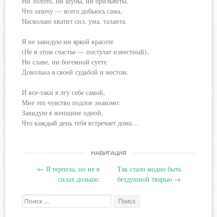
Ни золото, ни шубы, ни брильянты.
Что захочу — всего добьюсь сама,
Насколько хватит сил, ума, таланта.
Я не завидую ни яркой красоте
(Не в этом счастье — постулат
известный),
Ни славе, ни богемной суете.
Довольна я своей судьбой и местом.
И все-таки я лгу себе самой,
Мне это чувство подлое знакомо:
Завидую я женщине одной,
Что каждый день тебя встречает дома…
Навигация
НАВИГАЦИЯ
←
Я терпела, но не в
Так стало модно быть
по
силах дольше:
бездушной тварью
→
записям
Поиск: