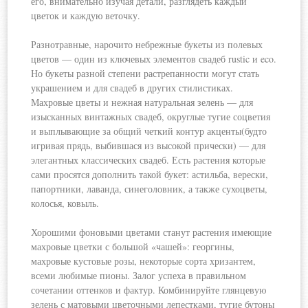
его, внимательно изучая детали, разглядеть
каждый
цветок и каждую веточку.
Разнотравные, нарочито небрежные букеты из полевых
цветов — один из ключевых элементов свадеб rustic и eco.
Но букеты разной степени растрепанности могут стать
украшением и для свадеб в других стилистиках.
Махровые цветы и нежная натуральная зелень — для
изысканных винтажных свадеб, округлые тугие соцветия
и выплывающие за общий четкий контур акценты(будто
игривая прядь, выбившася из высокой прически) — для
элегантных классических свадеб. Есть растения которые
сами просятся дополнить такой букет: астильба, верески,
папортники, лаванда, синеголовник, а также сухоцветы,
колосья, ковыль.
Хорошими фоновыми цветами станут растения имеющие
махровые цветки с большой «чашей»: георгины,
махровые кустовые розы, некоторые сорта хризантем,
всеми любимые пионы. Залог успеха в правильном
сочетании оттенков и фактур. Комбинируйте глянцевую
зелень с матовыми цветочными лепестками, тугие бутоны